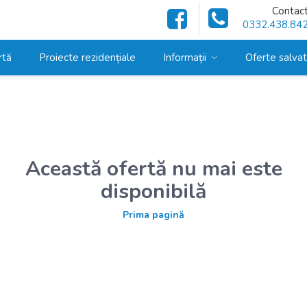
Contac
0332.438.84
rtă
Proiecte rezidențiale
Informații
Oferte salva
Această ofertă nu mai este
disponibilă
Prima pagină