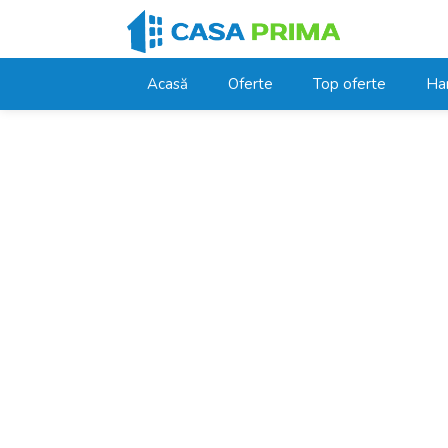
Acasă
Oferte
Top oferte
Ha