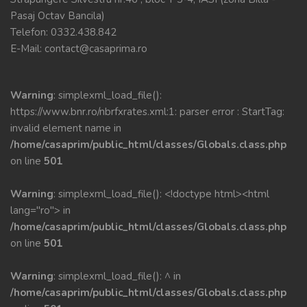
Pasaj Octav Bancila)
Telefon:
0332.438.842
E-Mail:
contact@casaprima.ro
Warning
: simplexml_load_file():
https://www.bnr.ro/nbrfxrates.xml:1: parser error : StartTag:
invalid element name in
/home/casaprim/public_html/classes/Globals.class.php
on line
501
Warning
: simplexml_load_file(): <!doctype html><html
lang="ro"> in
/home/casaprim/public_html/classes/Globals.class.php
on line
501
Warning
: simplexml_load_file(): ^ in
/home/casaprim/public_html/classes/Globals.class.php