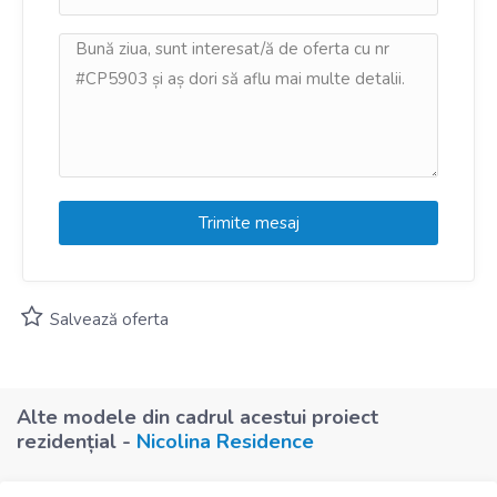
Trimite mesaj
Alte modele din cadrul acestui proiect
rezidențial -
Nicolina Residence
10