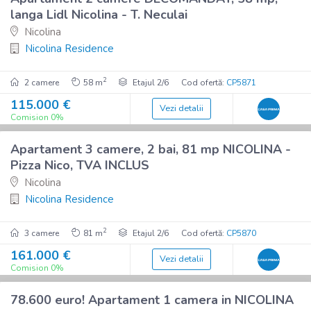
Imobil nou
langa Lidl Nicolina - T. Neculai
Nicolina
Nicolina Residence
2
2 camere
58 m
Etajul 2/6
Cod ofertă:
CP5871
115.000 €
Vezi detalii
10
Comision 0%
Imobil nou
Apartament 3 camere, 2 bai, 81 mp NICOLINA -
De vânzare
Pizza Nico, TVA INCLUS
Nicolina
Nicolina Residence
2
3 camere
81 m
Etajul 2/6
Cod ofertă:
CP5870
161.000 €
Vezi detalii
7
Comision 0%
Imobil nou
78.600 euro! Apartament 1 camera in NICOLINA
De vânzare