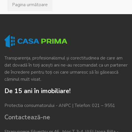
Pagina următoare
Transparența, profesionalismul și corectitudinea de care am
dat dovadă în toți acești ani ne-au recomandat ca un partener
de încredere pentru toți cei care urmaresc să îsi găsească
căminul mult visat.
De 15 ani în imobiliare!
Protectia consumatorului -
ANPC
| Telefon:
021 – 9551
Contactează-ne
Strapungere Silvestru nr.46 , bloc T 3-4, IASI (zona Billa -