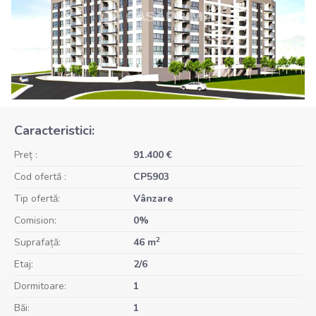
Caracteristici:
Preț :
91.400 €
Cod ofertă :
CP5903
Tip ofertă:
Vânzare
Comision:
0%
2
Suprafață:
46 m
Etaj:
2/6
Dormitoare:
1
Băi:
1