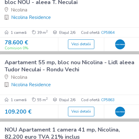
bloc NOU - aleea T. Neculai
Nicolina
Nicolina Residence
2
1 cameră
39 m
Etajul 2/6
Cod ofertă:
CP5864
78.600 €
Vezi detalii
7
Comision 0%
Imobil nou
Apartament 55 mp, bloc nou Nicolina - Lidl aleea
De vânzare
Tudor Neculai - Rondu Vechi
Nicolina
Nicolina Residence
2
1 cameră
55 m
Etajul 2/6
Cod ofertă:
CP5863
109.200 €
Vezi detalii
7
Imobil nou
NOU Apartament 1 camera 41 mp, Nicolina,
De vânzare
82.200 euro TVA 21% inclus