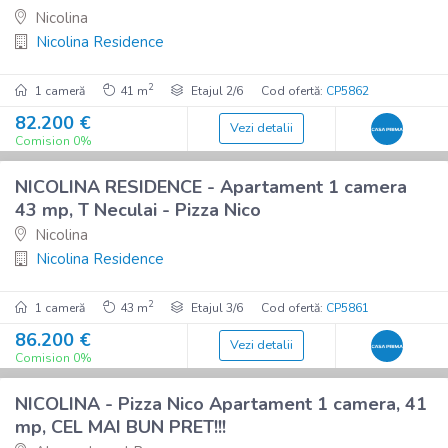
Nicolina
Nicolina Residence
2
1 cameră
41 m
Etajul 2/6
Cod ofertă:
CP5862
82.200 €
Vezi detalii
7
Comision 0%
Imobil nou
NICOLINA RESIDENCE - Apartament 1 camera
De vânzare
43 mp, T Neculai - Pizza Nico
Nicolina
Nicolina Residence
2
1 cameră
43 m
Etajul 3/6
Cod ofertă:
CP5861
86.200 €
Vezi detalii
7
Comision 0%
Imobil nou
NICOLINA - Pizza Nico Apartament 1 camera, 41
De vânzare
mp, CEL MAI BUN PRET!!!