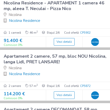
Imobil nou
Nicolina Residence - APARTAMENT 1 camera 46
De vânzare
mp, aleea T. Neculai - Pizza Nico
Nicolina
Nicolina Residence
2
1 cameră
46 m
Etajul 2/6
Cod ofertă:
CP5902
91.400 €
Vezi detalii
10
Comision 0%
Imobil nou
Apartament 2 camere, 57 mp, bloc NOU Nicolina,
De vânzare
langa Lidl, PRET LANSARE!
Nicolina
Nicolina Residence
2
2 camere
57 m
Etajul 1/6
Cod ofertă:
CP5872
114.200 €
Vezi detalii
10
Comision 0%
Apartament 2 camere DECOMANDAT, 58 mp,
De vânzare