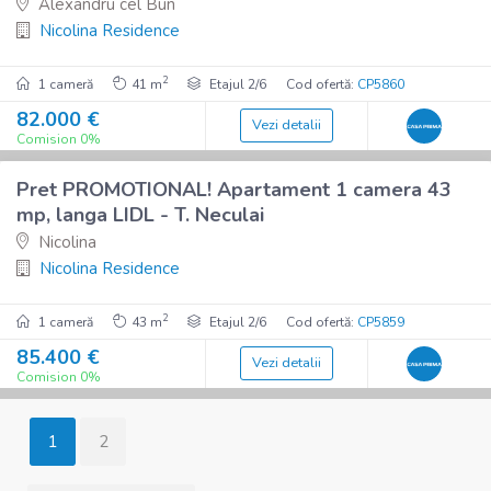
Alexandru cel Bun
Nicolina Residence
2
1 cameră
41 m
Etajul 2/6
Cod ofertă:
CP5860
82.000 €
Vezi detalii
7
Comision 0%
Imobil nou
Pret PROMOTIONAL! Apartament 1 camera 43
De vânzare
mp, langa LIDL - T. Neculai
Nicolina
Nicolina Residence
2
1 cameră
43 m
Etajul 2/6
Cod ofertă:
CP5859
85.400 €
Vezi detalii
Comision 0%
1
2